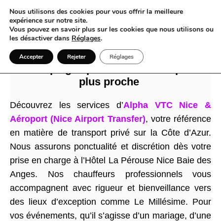
Nous utilisons des cookies pour vous offrir la meilleure
expérience sur notre site.
Vous pouvez en savoir plus sur les cookies que nous utilisons ou
les désactiver dans
Réglages
.
VTC à Nice pour chaque instant de vie
Accepter
Rejeter
Réglages
de vos plages préférées à l’aéroport le
plus proche
Découvrez les services d’
Alpha VTC Nice &
Aéroport (Nice Airport Transfer)
, votre référence
en matière de transport privé sur la Côte d’Azur.
Nous assurons ponctualité et discrétion dès votre
prise en charge à l’Hôtel La Pérouse Nice Baie des
Anges. Nos chauffeurs professionnels vous
accompagnent avec rigueur et bienveillance vers
des lieux d’exception comme Le Millésime. Pour
vos événements, qu’il s’agisse d’un mariage, d’une