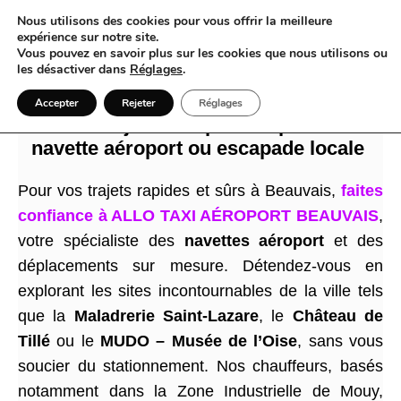
Nous utilisons des cookies pour vous offrir la meilleure
expérience sur notre site.
Vous pouvez en savoir plus sur les cookies que nous utilisons ou
les désactiver dans
Réglages
.
Visitez Beauvais sans stress grâce à
Accepter
Rejeter
Réglages
un taxi toujours disponible pour votre
navette aéroport ou escapade locale
Pour vos trajets rapides et sûrs à Beauvais,
faites
confiance à ALLO TAXI AÉROPORT BEAUVAIS
,
votre spécialiste des
navettes aéroport
et des
déplacements sur mesure. Détendez-vous en
explorant les sites incontournables de la ville tels
que la
Maladrerie Saint-Lazare
, le
Château de
Tillé
ou le
MUDO – Musée de l’Oise
, sans vous
soucier du stationnement. Nos chauffeurs, basés
notamment dans la Zone Industrielle de Mouy,