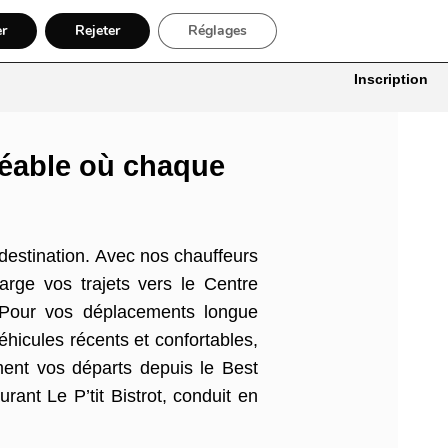
er
Rejeter
Réglages
itures
Bâtiment, Artisans & Électriciens
Déménageur
Divers
Inscription
réable où chaque
 destination. Avec nos chauffeurs
rge vos trajets vers le Centre
. Pour vos déplacements longue
éhicules récents et confortables,
ment vos départs depuis le Best
rant Le P’tit Bistrot, conduit en