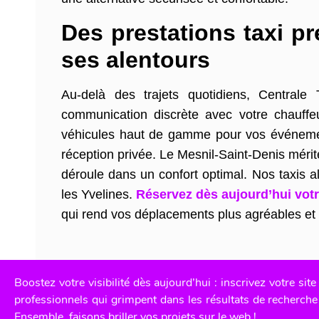
Des prestations taxi p
ses alentours
Au-delà des trajets quotidiens, Central
communication discrète avec votre chauffe
véhicules haut de gamme pour vos événement
réception privée. Le Mesnil-Saint-Denis méri
déroule dans un confort optimal. Nos taxis a
les Yvelines.
Réservez dès aujourd’hui votr
qui rend vos déplacements plus agréables et 
Boostez votre visibilité dès aujourd’hui : inscrivez votre s
professionnels qui grimpent dans les résultats de recherche 
Ensemble, faisons briller vos projets sur le web !