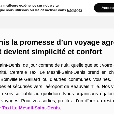
a meilleure expérience sur notre site.
Accept
ires & Blogs
Web
Taxi
VTC
Ambulance
Locations De Vo
que nous utilisons ou les désactiver dans
Réglages
.
enis la promesse d’un voyage ag
et devient simplicité et confort
int-Denis, de jour comme de nuit, quelle que soit votre
té. Centrale Taxi Le Mesnil-Saint-Denis prend en cha
Boinville-le-Gaillard ou d’autres communes voisines
es et sécurisés vers l’aéroport de Beauvais-Tillé. Nos v
 un service fiable au quotidien. Nous organisons égale
oyages. Pour vos sorties, profitez d’un dîner au restau
e Taxi Le Mesnil-Saint-Denis
.