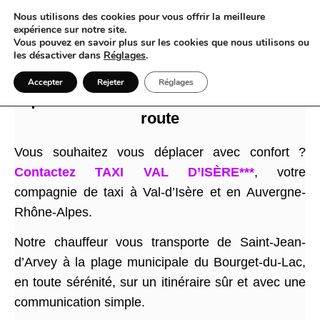
Nous utilisons des cookies pour vous offrir la meilleure
expérience sur notre site.
Vous pouvez en savoir plus sur les cookies que nous utilisons ou
les désactiver dans
Réglages
.
Taxi et Val-d’Isère : un grand confort
Accepter
Rejeter
Réglages
quand TAXI VAL D’ISÈRE*** trace la
route
Vous souhaitez vous déplacer avec confort ?
Contactez TAXI VAL D’ISÈRE***
, votre
compagnie de taxi à Val-d’Isère et en Auvergne-
Rhône-Alpes.
Notre chauffeur vous transporte de Saint-Jean-
d’Arvey à la plage municipale du Bourget-du-Lac,
en toute sérénité, sur un itinéraire sûr et avec une
communication simple.