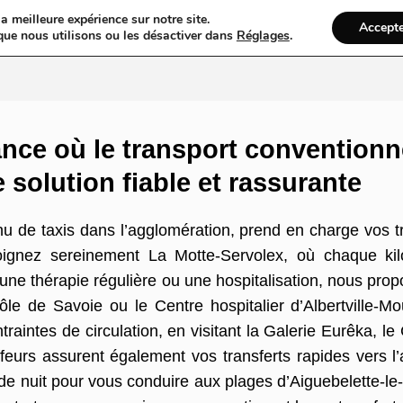
a meilleure expérience sur notre site.
Accept
ires & Blogs
Web
Taxi
VTC
Ambulance
Locations De Vo
que nous utilisons ou les désactiver dans
Réglages
.
iance où le transport conventio
e solution fiable et rassurante
de taxis dans l’agglomération, prend en charge vos t
joignez sereinement La Motte-Servolex, où chaque ki
 une thérapie régulière ou une hospitalisation, nous pro
e de Savoie ou le Centre hospitalier d’Albertville-Moû
traintes de circulation, en visitant la Galerie Eurêka, 
urs assurent également vos transferts rapides vers l’
de nuit pour vous conduire aux plages d’Aiguebelette-le-