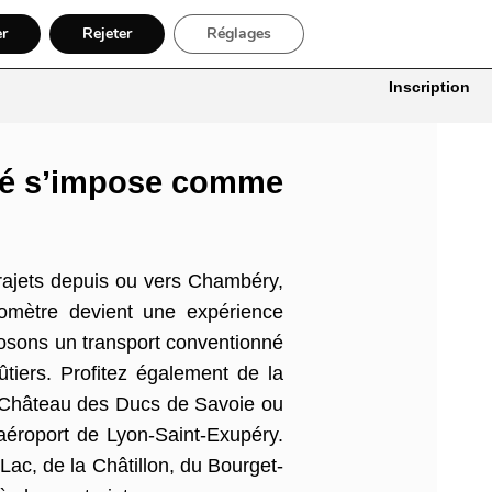
er
Rejeter
Réglages
itures
Bâtiment, Artisans & Électriciens
Déménageur
Divers
Inscription
nné s’impose comme
rajets depuis ou vers Chambéry,
lomètre devient une expérience
posons un transport conventionné
tiers. Profitez également de la
le Château des Ducs de Savoie ou
aéroport de Lyon-Saint-Exupéry.
Lac, de la Châtillon, du Bourget-