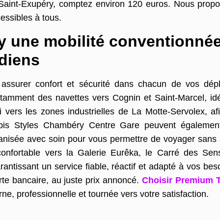
-Saint-Exupéry, comptez environ 120 euros. Nous propo
cessibles à tous.
une mobilité conventionnée f
diens
surer confort et sécurité dans chacun de vos dépla
amment des navettes vers Cognin et Saint-Marcel, idéa
vers les zones industrielles de La Motte-Servolex, afi
l’Ibis Styles Chambéry Centre Gare peuvent égaleme
anisée avec soin pour vous permettre de voyager sans s
et confortable vers la Galerie Eurêka, le Carré des S
antissant un service fiable, réactif et adapté à vos beso
te bancaire, au juste prix annoncé.
Choisir Premium 
e, professionnelle et tournée vers votre satisfaction.