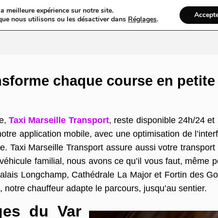
a meilleure expérience sur notre site.
Accept
ires & Blogs
Web
Taxi
VTC
Ambulance
Locations De Vo
que nous utilisons ou les désactiver dans
Réglages
.
nsforme chaque course en petite
le,
Taxi Marseille Transport
, reste disponible 24h/24 et 
 notre application mobile, avec une optimisation de l’int
. Taxi Marseille Transport assure aussi votre transport
 véhicule familial, nous avons ce qu’il vous faut, même 
 : Palais Longchamp, Cathédrale La Major et Fortin des 
 notre chauffeur adapte le parcours, jusqu’au sentier.
ges du Var