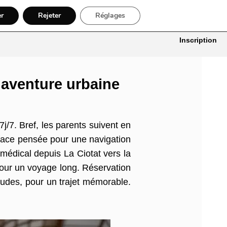
er
Rejeter
Réglages
itures
Bâtiment, Artisans & Électriciens
Déménageur
Divers
Inscription
 aventure urbaine
7j/7. Bref, les parents suivent en
erface pensée pour une navigation
 médical depuis La Ciotat vers la
pour un voyage long. Réservation
Goudes, pour un trajet mémorable.