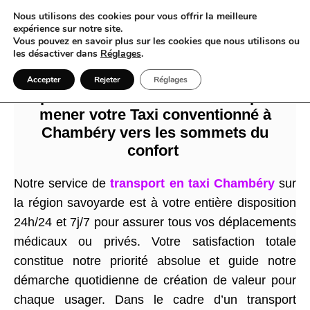
Nous utilisons des cookies pour vous offrir la meilleure
expérience sur notre site.
Vous pouvez en savoir plus sur les cookies que nous utilisons ou
les désactiver dans
Réglages
.
Quand l’épopée sauvage des cimes
Accepter
Rejeter
Réglages
alpines croise le chemin de fer pour
mener votre Taxi conventionné à
Chambéry vers les sommets du
confort
Notre service de
transport en taxi Chambéry
sur
la région savoyarde est à votre entière disposition
24h/24 et 7j/7 pour assurer tous vos déplacements
médicaux ou privés. Votre satisfaction totale
constitue notre priorité absolue et guide notre
démarche quotidienne de création de valeur pour
chaque usager. Dans le cadre d’un transport