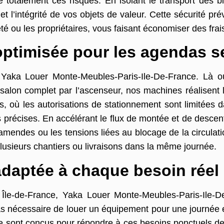
totalement ces risques. En isolant le transport des bi
 l’intégrité de vos objets de valeur. Cette sécurité pr
iété ou les propriétaires, vous faisant économiser des fra
ptimisée pour les agendas s
e Yaka Louer Monte-Meubles-Paris-Ile-De-France. Là o
alon complet par l’ascenseur, nos machines réalisent l
is, où les autorisations de stationnement sont limitées d
 précises. En accélérant le flux de montée et de descen
 amendes ou les tensions liées au blocage de la circulati
 plusieurs chantiers ou livraisons dans la même journée.
e adaptée à chaque besoin réel
n Île-de-France, Yaka Louer Monte-Meubles-Paris-Ile-
 pas nécessaire de louer un équipement pour une journée 
ue sont conçus pour répondre à ces besoins ponctuels d