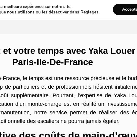
a meilleure expérience sur notre site.
Accept
ires & Blogs
Web
Taxi
VTC
Ambulance
Locations De Vo
que nous utilisons ou les désactiver dans
Réglages
.
 et votre temps avec Yaka Loue
Paris-Ile-De-France
e-France, le temps est une ressource précieuse et le b
de particuliers et de professionnels hésitent initialem
ût supplémentaire. Pourtant, l’expertise de Yaka Lou
tion d’un monte-charge est en réalité un investissemen
manutention, notre service permet de réaliser des éc
ditionnelle des escaliers ne pourra jamais égaler.
ative des coûts de main-d’œu