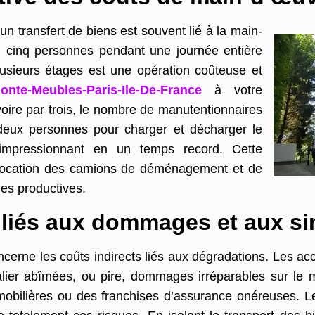
un transfert de biens est souvent lié à la main-
u cinq personnes pendant une journée entière
lusieurs étages est une opération coûteuse et
te-Meubles-Paris-Ile-De-France
à votre
voire par trois, le nombre de manutentionnaires
 deux personnes pour charger et décharger le
 impressionnant en un temps record. Cette
e location des camions de déménagement et de
hes productives.
 liés aux dommages et aux si
cerne les coûts indirects liés aux dégradations. Les ac
alier abîmées, ou pire, dommages irréparables sur le m
mmobilières ou des franchises d’assurance onéreuses. 