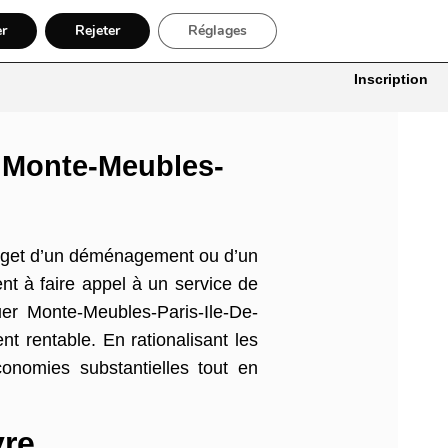
er
Rejeter
Réglages
itures
Bâtiment, Artisans & Électriciens
Déménageur
Divers
Inscription
r Monte-Meubles-
udget d’un déménagement ou d’un
ent à faire appel à un service de
er Monte-Meubles-Paris-Ile-De-
t rentable. En rationalisant les
onomies substantielles tout en
vre