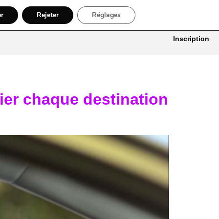
er
Rejeter
Réglages
itures
Bâtiment, Artisans & Électriciens
Déménageur
Divers
Inscription
ier chaque destination