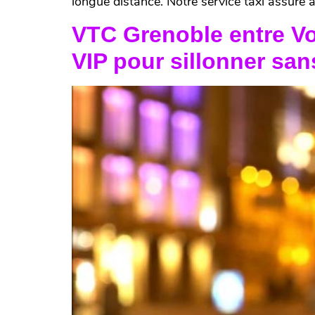
longue distance. Notre service taxi assure a
VTC Grenoble entre Vo
VIP pour sillonner san