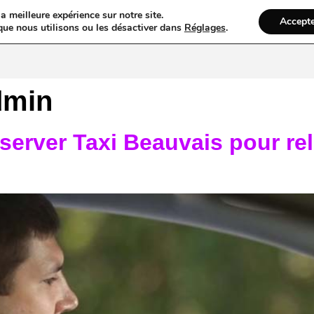
a meilleure expérience sur notre site.
Accept
ires & Blogs
Web
Taxi
VTC
Ambulance
Locations De Vo
que nous utilisons ou les désactiver dans
Réglages
.
dmin
server Taxi Beauvais pour rel