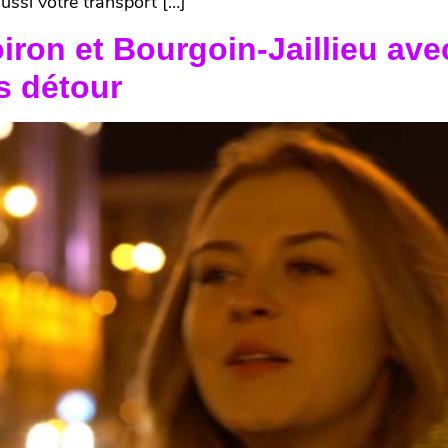
ussi votre transport […]
iron et Bourgoin-Jaillieu ave
s détour